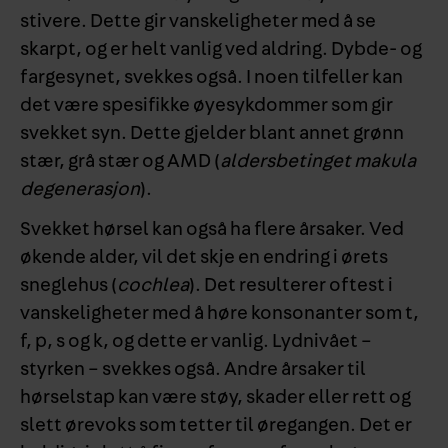
stivere. Dette gir vanskeligheter med å se
skarpt, og er helt vanlig ved aldring. Dybde- og
fargesynet, svekkes også. I noen tilfeller kan
det være spesifikke øyesykdommer som gir
svekket syn. Dette gjelder blant annet grønn
stær, grå stær og AMD (
aldersbetinget makula
degenerasjon
).
Svekket hørsel kan også ha flere årsaker. Ved
økende alder, vil det skje en endring i ørets
sneglehus (
cochlea
). Det resulterer oftest i
vanskeligheter med å høre konsonanter som t,
f, p, s og k, og dette er vanlig. Lydnivået –
styrken – svekkes også. Andre årsaker til
hørselstap kan være støy, skader eller rett og
slett ørevoks som tetter til øregangen. Det er