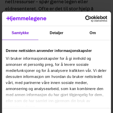
nettressurser – spør gjerne legen eller
eldresenteret. Ofte er det til stor hjelp å
snakke med noen om tanker og bekymringer,
enten det er lege, familie eller bekjente som
føles mest naturlig.
Samtykke
Detaljer
Om
4. Hoftebrudd/lårhalsbrudd
Denne nettsiden anvender informasjonskapsler
Nesten 10 000 personer får hoftebrudd i Norge
Vi bruker informasjonskapsler for å gi innhold og
hvert år. De fleste av disse er eldre. Det er det
annonser et personlig preg, for å levere sosiale
flere grunner til. Når man eldes reduseres
mediefunksjoner og for å analysere trafikken vår. Vi deler
muskelmassen, og man mister styrke og
dessuten informasjon om hvordan du bruker nettstedet
vårt, med partnerne våre innen sosiale medier,
fleksibilitet. Mange vil også få dårligere
annonsering og analysearbeid, som kan kombinere den
balanse. Dette øker «falltendensen». Aldring
med annen informasjon du har gjort tilgjengelig for dem,
gjør også at bentettheten i skjelettet
eller som de har samlet inn gjennom din bruk av
reduseres, og man kan få det som heter
tjenestene deres.
«osteoporose» eller «benskjørhet». Dette