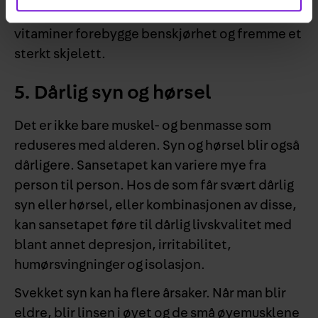
mosjon, vil kalsiumrik kost sammen med D-
vitaminer forebygge benskjørhet og fremme et
sterkt skjelett.
5. Dårlig syn og hørsel
Det er ikke bare muskel- og benmasse som
reduseres med alderen. Syn og hørsel blir også
dårligere. Sansetapet kan variere mye fra
person til person. Hos de som får svært dårlig
syn eller hørsel, eller kombinasjonen av disse,
kan sansetapet føre til dårlig livskvalitet med
blant annet depresjon, irritabilitet,
humørsvingninger og isolasjon.
Svekket syn kan ha flere årsaker. Når man blir
eldre, blir linsen i øyet og de små øyemusklene