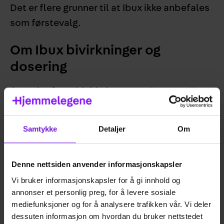
Det er flere grunner til at Ibux ikke anbefales
som førstevalg.
Om Ibux bivirkninger og
dosering
Ibux gir oftere bivirkninger enn Paracet. Det
kan gi irritasjon av mage og tarm og dermed
gi bivirkninger i form av diaré og
Samtykke
Detaljer
Om
magesmerter. I tillegg kan bruk av Ibux i høy
dose og/eller over lengre tid føre til utvikling
Denne nettsiden anvender informasjonskapsler
av magesår eller blødninger fra tarm. Ibux
har også vekselvirkninger med flere andre
Vi bruker informasjonskapsler for å gi innhold og
annonser et personlig preg, for å levere sosiale
medikamenter, som kan gjøre det uegnet om
mediefunksjoner og for å analysere trafikken vår. Vi deler
du også bruker andre legemidler.
dessuten informasjon om hvordan du bruker nettstedet