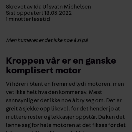
Skrevet av
Ida Ufsvatn Michelsen
Sist oppdatert
18.03.2022
1
minutter lesetid
Men humøret er det ikke noe å si på
Kroppen vår er en ganske
komplisert motor
Vi hører i blant en fremmed lyd i motoren, men
vet ikke helt hva den kommer av. Mest
sannsynlig er det ikke noe å bry seg om. Det er
greit å sjekke opp likevel, for det hender jo at
muttere ruster og lekkasjer oppstår. Da kan det
lønne seg for hele motoren at det fikses før det