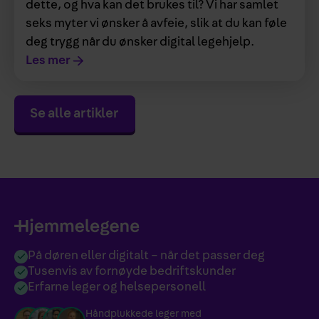
dette, og hva kan det brukes til? Vi har samlet
seks myter vi ønsker å avfeie, slik at du kan føle
deg trygg når du ønsker digital legehjelp.
Les mer
Se alle artikler
På døren eller digitalt – når det passer deg
Tusenvis av fornøyde bedriftskunder
Erfarne leger og helsepersonell
Håndplukkede leger med