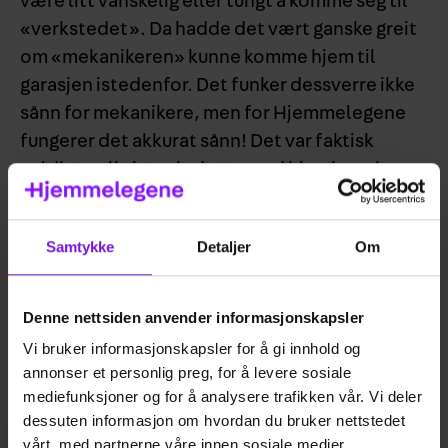
være litt vanskelig eller tungt å komme seg til
«verkstedet». Da hadde det vært ganske greit
om «mekanikeren» kunne komme hjem til
garasjen istedenfor. Det funker dessverre ikke
sånn for mekanikere, men for Hjemmelegene
fungerer det akkurat sånn! Det var faktisk
veldig vanlig i gamledager med hjembesøk av
lege. Det vanlige var jammen vanligst den
gangen også.
Samtykke
Detaljer
Om
Skrevet av
Ida Ufsvatn Michelsen
Denne nettsiden anvender informasjonskapsler
Publisert
24.07.2018
Vi bruker informasjonskapsler for å gi innhold og
Sist oppdatert
18.03.2022
annonser et personlig preg, for å levere sosiale
mediefunksjoner og for å analysere trafikken vår. Vi deler
dessuten informasjon om hvordan du bruker nettstedet
vårt, med partnerne våre innen sosiale medier,