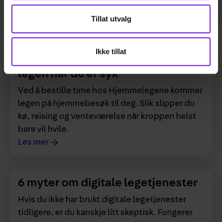
Hjemmelegene.
Tillat utvalg
Les mer
Ikke tillat
Nå kan du få hjemmebesøk av
legen når du er syk
Ved å bestille time hos Hjemmelegene kommer
legen på hjemmebesøk til deg. Slik slipper du
kø, reising og venteværelse når kroppen helst
bare vil hvile.
Les mer
6 myter om digitale legetjenester
Hvis du ikke har brukt digitale legetjenester
tidligere, er du kanskje litt skeptisk. Fungerer