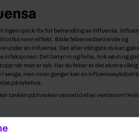
luensa
t ingen quick-fix for behandling av influensa. Influe
ntibiotika noen effekt. Både febernedsettende og
re under en influensa. Det aller viktigste du kan gjøre
e infeksjonen. Det betyr ro og hvile, nok søvn og go
opp når man er syk. Har du feber er det ekstra viktig å
mme i senga, men noen ganger kan en influensasykdom b
else på sykehus.
orker tanken på hverken ventetid eller venterom? Hol