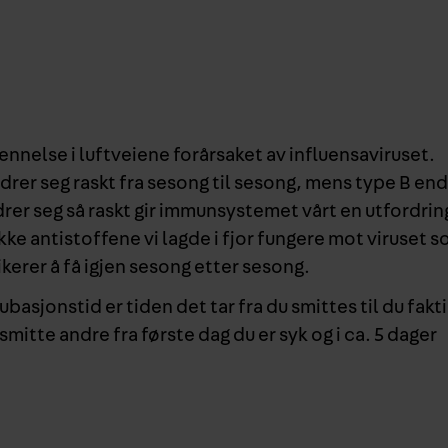
tennelse i luftveiene forårsaket av influensaviruset.
ndrer seg raskt fra sesong til sesong, mens type B en
er seg så raskt gir immunsystemet vårt en utfordrin
il ikke antistoffene vi lagde i fjor fungere mot viruset 
ikerer å få igjen sesong etter sesong.
ubasjonstid er tiden det tar fra du smittes til du fakt
smitte andre fra første dag du er syk og i ca. 5 dager