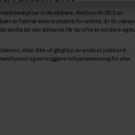
rmed beskytter vi de sårbare. Mellom 10-30 % av
rn er faktisk ekstra utsatte for smitte. Er du vaksin
du skulle bli det allikevel får du ofte et mildere og k
ldemor, eller ikke vil gå glipp av enda et julebord –
 i samfunnet og en tryggere influensasesong for alle.