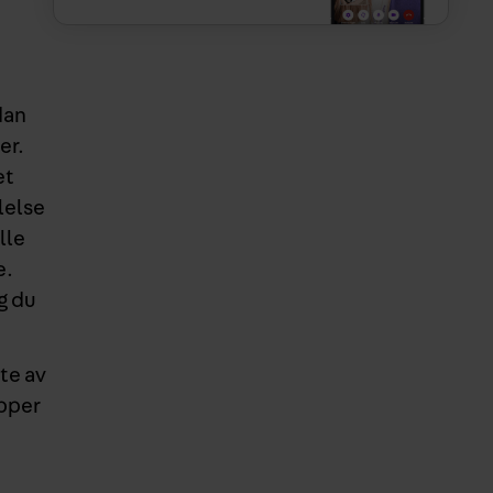
dan
er.
et
lelse
lle
e.
g du
ste av
upper