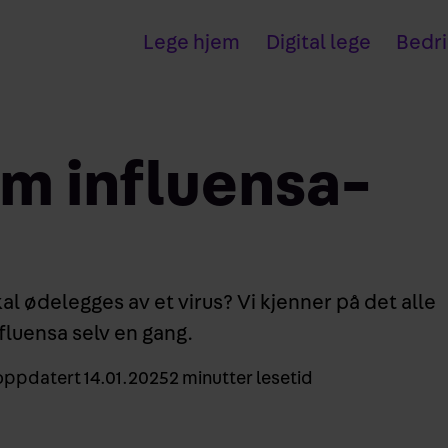
Lege hjem
Digital lege
Bedri
m influensa­
al ødelegges av et virus? Vi kjenner på det alle
fluensa selv en gang.
 oppdatert
14.01.2025
2
minutter lesetid