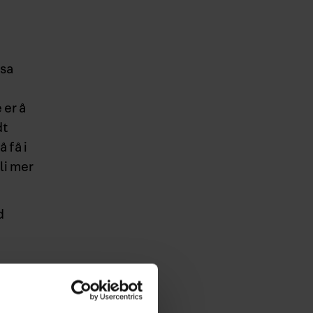
nsa
 er å
dt
 få i
li mer
d