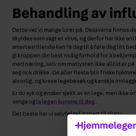
Behandling av inf
Dette vet vi mange lurer på. Dessverre finnes de
skyldes som sagt et virus, og derfor har ikke a
smertestillende kan få deg til å føle deg litt bed
gi kroppen din best mulig forhold for å bekjemp
med næring, selv om matlysten ikke alltid er på t
seg nok drikke. De aller fleste blir friske hje
alvorlig, og kreve legebesøk og kanskje innlegg
Er du syk og ønsker sjekk av en lege, men ikke 
senga og
la legen komme til deg
.
Det beste har vi selvfølgelig spart til slutt: