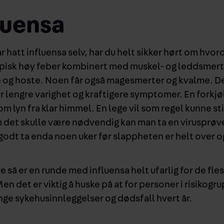
luensa
r hatt influensa selv, har du helt sikker hørt om hvor
ypisk høy feber kombinert med muskel- og leddsmert
e og hoste. Noen får også magesmerter og kvalme. D
 er lengre varighet og kraftigere symptomer. En forkjø
m lyn fra klar himmel. En lege vil som regel kunne sti
 det skulle være nødvendig kan man ta en virusprøv
godt ta enda noen uker før slappheten er helt over o
 så er en runde med influensa helt ufarlig for de fle
Men det er viktig å huske på at for personer i risikogr
ange sykehusinnleggelser og dødsfall hvert år.