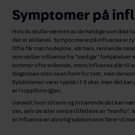
Symptomer på inf
Hvis du skulle være en av de heldige som ikke ha
det er allikevel. Symptomene på influensa er t
Ofte får man hodepine, sår hals, rennende nes
som skiller influensa fra “vanlige” forkjølelser
kommer ofte snikende, mens influensa slår til so
diagnosen uten noen form for test, men dersom
Sykdommen varer typisk i 1-2 uker, men det kan 
er i toppform igjen.
Uansett hvor slitsom og irriterende det kan være
oss, selv de aller verste tilfellene av “manflu”. 
er influensa en alvorlig sykdom som fører til m