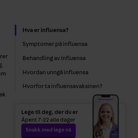
Hva er influensa?
Symptomer på influensa
drer
Behandling av influensa
g.
Hvordan unngå influensa
som
Hvorfor ta influensavaksinen?
isk
Lege til deg, der du er
Åpent
7-22
alle dager
Snakk med lege nå