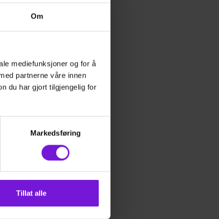
Om
oss
iale mediefunksjoner og for å
 med partnerne våre innen
ne,
u har gjort tilgjengelig for
li
 dyr
e
her
.
sinen
Markedsføring
Tillat alle