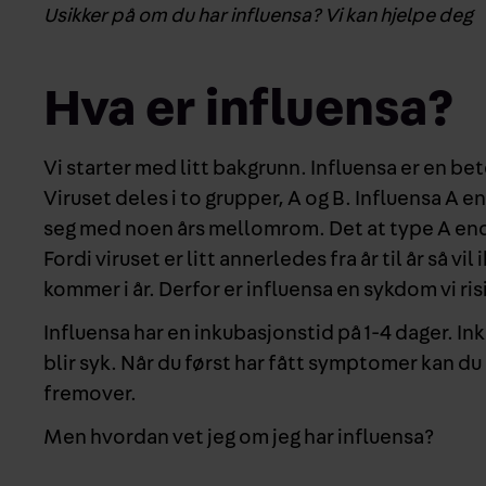
Usikker på om du har influensa? Vi kan hjelpe deg
Hva er influensa?
Vi starter med litt bakgrunn. Influensa er en be
Viruset deles i to grupper, A og B. Influensa A e
seg med noen års mellomrom. Det at type A endr
Fordi viruset er litt annerledes fra år til år så v
kommer i år. Derfor er influensa en sykdom vi ris
Influensa har en inkubasjonstid på 1-4 dager. Ink
blir syk. Når du først har fått symptomer kan du 
fremover.
Men hvordan vet jeg om jeg har influensa?