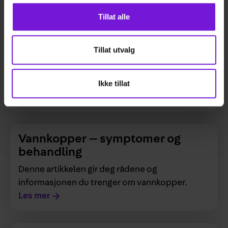
HPV-viruset, eller humant papillomavirus, er en
Tillat alle
gruppe virus som kan ramme både kvinner og
menn. I løpet av livet blir ca. 80 % smittet med
HPV. Det finnes ca. 200 typer HPV-virus, og
Tillat utvalg
noen av dem kan føre til alvorlige
helseproblemer som kreft. Heldigvis finnes det
Ikke tillat
flere måter å forebygge HPV-infeksjoner på.
Les mer
Vannkopper — symptomer og
behandling
Denne artikkelen gir deg rådene og
informasjonen du trenger om vannkopper.
Les mer