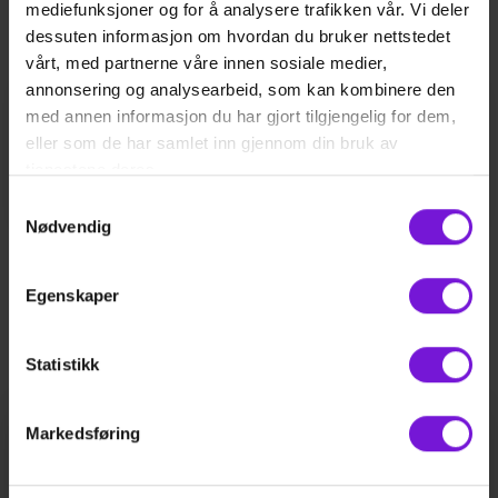
Sist oppdatert
17.03.2022
mediefunksjoner og for å analysere trafikken vår. Vi deler
dessuten informasjon om hvordan du bruker nettstedet
vårt, med partnerne våre innen sosiale medier,
annonsering og analysearbeid, som kan kombinere den
Lege til deg, der du er
med annen informasjon du har gjort tilgjengelig for dem,
Åpent
7-22
alle dager
eller som de har samlet inn gjennom din bruk av
tjenestene deres.
Snakk med lege nå
Samtykkevalg
Nødvendig
Egenskaper
Videre lesning
Statistikk
Markedsføring
Hva er HPV-virus og hvordan kan
man forebygge det?