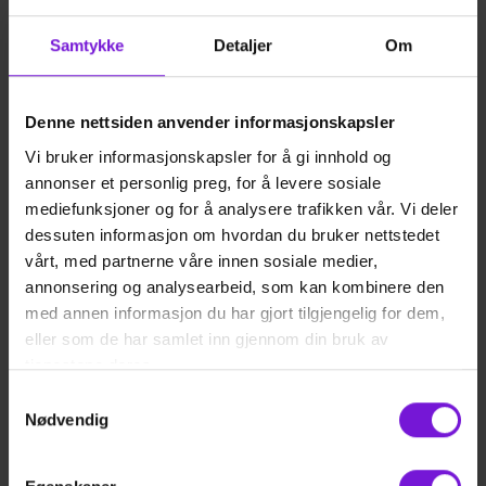
potte for eksempel.
Samtykke
Detaljer
Om
En urinprøvepose er løsningen, den fås av
legen eller kan kjøpes på apoteket. Posen
festes med hullet over urinrøret. For å få
Denne nettsiden anvender informasjonskapsler
limkanten til å sitte, er det lurt å vaske lett og
Vi bruker informasjonskapsler for å gi innhold og
tørke huden rundt ordentlig først. Etter at
annonser et personlig preg, for å levere sosiale
posen er festet, kan man sette på en bleie.
mediefunksjoner og for å analysere trafikken vår. Vi deler
dessuten informasjon om hvordan du bruker nettstedet
Med litt hell får man fylt urinposen, og dette
vårt, med partnerne våre innen sosiale medier,
kan deretter helles over i urinprøvesettet.
annonsering og analysearbeid, som kan kombinere den
med annen informasjon du har gjort tilgjengelig for dem,
Behandling og forebygging
eller som de har samlet inn gjennom din bruk av
av urinveisinfeksjon
tjenestene deres.
Samtykkevalg
Nødvendig
Dersom legen mistenker blærekatarr, vil
behandlingen som regel være en
antibiotikakur. De aller fleste