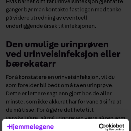
Hvis barnet ditt får urinveisinfeksjon gjentatte
ganger bør man kontakte fastlegen med tanke
på videre utredning av eventuell
underliggende årsak til infeksjonen.
Den umulige urinprøven
ved urinveisinfeksjon eller
bærekatarr
For å konstatere en urinveisinfeksjon, vil du
som forelder bli bedt om å ta en urinprøve.
Dette er lettere sagt enn gjort hos de aller
minste, som ikke akkurat har for vane å si fra at
de må tisse. For å gjøre det hele litt
vanskeligere, så må urinprøven være så ren som
mulig, så det holder ikke å samle opp urin fra en